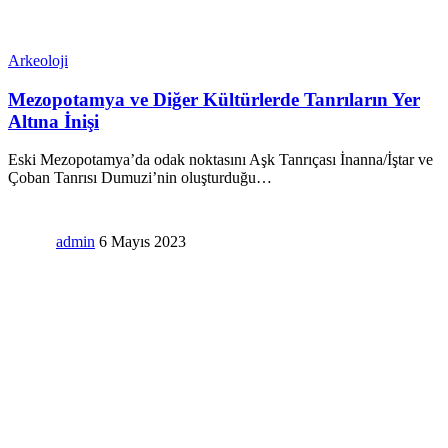
Arkeoloji
Mezopotamya ve Diğer Kültürlerde Tanrıların Yer
Altına İnişi
Eski Mezopotamya’da odak noktasını Aşk Tanrıçası İnanna/İştar ve
Çoban Tanrısı Dumuzi’nin oluşturduğu
…
admin
6 Mayıs 2023