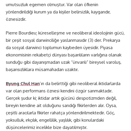
umutsuzluk egemen olmuştur. Var olan öfkenin
yönlendirildiği kurum ya da kişiler belirsizlik, kaygandır,
öznesizdir.
Pierre Bourdieu; küreselleşme ve neoliberal ideolojinin gücü,
bir çeşit sosyal darwinciliğe yaslanmasıdır (3) der. Prekarya
da sosyal darwinci toplumun kaybeden üyesidir. Piyasa
ekonomisinin rekabetçi dünyası başarılıların varlığına olanak
sunduğu gibi dayanışmadan uzak “ünvanlı” bireysel varoluş,
başarısızlıklara müsamahadan uzaktır.
Byung Chul Han
’ın da belirttiği gibi neoliberal iktidarlarda
var olan performans öznesi kendini özgür sanmaktadır.
Gerçek şudur ki; iktidar artık gücünü despotizmden değil,
bireyin kendine ait olduğunu sandığı fikirlerden alır. Oysa,
çeşitli aracılarla fikirler rahatça yönlendirilmektedir. Göç,
yoksulluk, ırkçılık, engellilik, yaşlılık, gibi konulardaki
düşüncelerimiz incelikle bize dayatılmıştır.