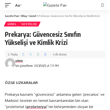
Aa
Gazete Pan
>
Blog
>
Genel
>
Prekarya: Güvencesiz Sınıfın Yükselişi ve Kimlik Krizi
GENEL
SOSYOLOJI
Prekarya: Güvencesiz Sınıfın
Yükselişi ve Kimlik Krizi
Paylaş
4 dk okuma
admin
Son güncelleme: 2023/06/12 at 7:11 PM
ÖZGE UZKARALAR
Prekarya kavramı “güvencesiz” anlamına gelen ‘precarius’ ve
Marksist teorinin en temel kavramlarından biri olan
“proleteriat (
proleterya
)”nın birleşiminden oluşan bir