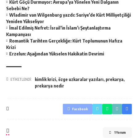
Kürt Göçü Durmuyor: Avrupa’ya Yönelen Yeni Dalganın
Sebebi Ne?
Wladimir van Wilgenburg yazdı: Suriye’de Kürt Milliyetçiliği
Yeniden Yükseliyor
İmal Edilmiş Nefret: İsrail’in İslam’ı Şeytanlaştırma
Kampanyası
Romantik Tarihten Gerçekliğe: Kürt Toplumunun Hafıza
Krizi
Erzelun: Aşağından Yükselen Hakikatin Devrimi
kimlik krizi
,
özge uzkaralar yazıları
,
prekarya
,
ETİKETLENDİ:
prekarya nedir
Facebook
1 Yorum