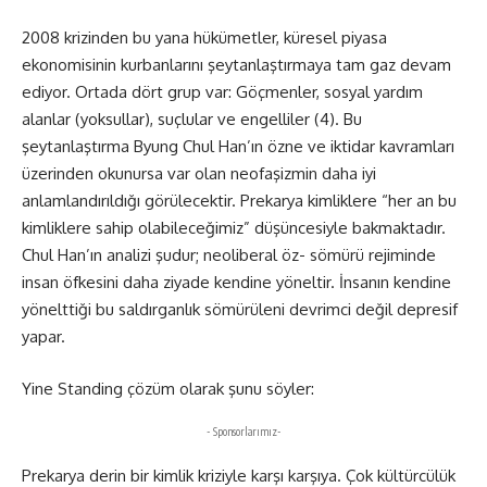
2008 krizinden bu yana hükümetler, küresel piyasa
ekonomisinin kurbanlarını şeytanlaştırmaya tam gaz devam
ediyor. Ortada dört grup var: Göçmenler, sosyal yardım
alanlar (yoksullar), suçlular ve engelliler (4). Bu
şeytanlaştırma Byung Chul Han’ın özne ve iktidar kavramları
üzerinden okunursa var olan neofaşizmin daha iyi
anlamlandırıldığı görülecektir. Prekarya kimliklere “her an bu
kimliklere sahip olabileceğimiz” düşüncesiyle bakmaktadır.
Chul Han’ın analizi şudur; neoliberal öz- sömürü rejiminde
insan öfkesini daha ziyade kendine yöneltir. İnsanın kendine
yönelttiği bu saldırganlık sömürüleni devrimci değil depresif
yapar.
Yine Standing çözüm olarak şunu söyler:
- Sponsorlarımız-
Prekarya derin bir kimlik kriziyle karşı karşıya. Çok kültürcülük