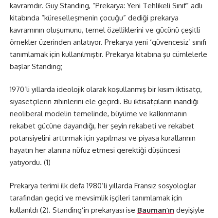
kavramdır. Guy Standing, “Prekarya: Yeni Tehlikeli Sınıf” adlı
kitabında “küreselleşmenin çocuğu” dediği prekarya
kavramının oluşumunu, temel özelliklerini ve gücünü çeşitli
örnekler üzerinden anlatıyor. Prekarya yeni ‘güvencesiz’ sınıfı
tanımlamak için kullanılmıştır. Prekarya kitabına şu cümlelerle
başlar Standing;
1970’li yıllarda ideolojik olarak koşullanmış bir kısım iktisatçı,
siyasetçilerin zihinlerini ele geçirdi. Bu iktisatçıların inandığı
neoliberal modelin temelinde, büyüme ve kalkınmanın
rekabet gücüne dayandığı, her şeyin rekabeti ve rekabet
potansiyelini arttırmak için yapılması ve piyasa kurallarının
hayatın her alanına nüfuz etmesi gerektiği düşüncesi
yatıyordu. (1)
Prekarya terimi ilk defa 1980’li yıllarda Fransız sosyologlar
tarafından geçici ve mevsimlik işçileri tanımlamak için
kullanıldı (2). Standing’in prekaryası ise
Bauman’ın
deyişiyle