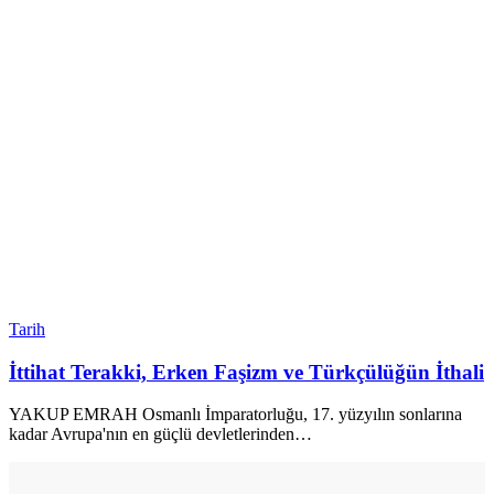
Tarih
İttihat Terakki, Erken Faşizm ve Türkçülüğün İthali
YAKUP EMRAH Osmanlı İmparatorluğu, 17. yüzyılın sonlarına
kadar Avrupa'nın en güçlü devletlerinden
…