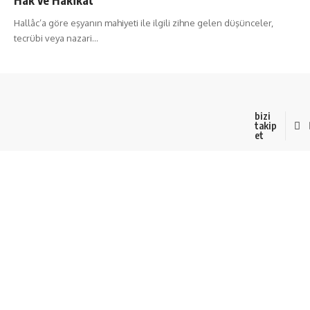
Hallâc’a göre eşyanın mahiyeti ile ilgili zihne gelen düşünceler,
tecrübi veya nazari
…
bizi
takip
et