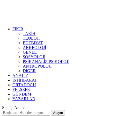
FİKİR
TARİH
TEOLOJİ
EDEBİYAT
ARKEOLOJİ
GENEL
SOSYOLOJİ
PSİKANALİZ PSİKOLOJİ
ANTROPOLOJİ
DİĞER
ANALİZ
İSTİHBARAT
ORTADOĞU
FELSEFE
GÜNDEM
YAZARLAR
Site İçi Arama