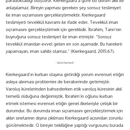
paradoksallığı oluşturur. Kierkegaard’a göre bu durum akıl ile
anlaşılamaz. Bireyin yapması gereken şey sonsuz teslimiyet
ile iman sıçramasını gerçekleştirmektir. Kierkegaard
teslimiyeti tevekkül kavramı ile ifade eder. Tevekkül iman
sıçramasını gerçekleştirmek için gereklidir. İbrahim, Tanrı’nın
buyruğuna sonsuz teslimiyet ile iman etmiştir. “Sonsuz
tevekkül imandan evvel gelen en son aşamadır. Bu hareketi
yapamayan, iman sahibi olamaz.” (Kierkegaard, 2015:67).
- Advertisement -
Kierkegaard’ın kurban olayına getirdiği yorum evrensel etiğin
askıya alınması problemini de beraberinde getirmiştir.
Varoluş kürelerinden bahsederken etik varoluş küresinin akıl
temelli olduğuna değinmiştik. İbrahim’in oğlunu kurban
etmek istemesi evrensel etiğin genel ilkeleriyle çelişik bir
durumdur. Bu durumda iman sıçramasını gerçekleştirmek için
aklın sınırlarının dışına çıkılması Kierkegaard açısından zorunlu
görülmektedir. O bireyin tekilliğine yaptığı vurgusunu burada