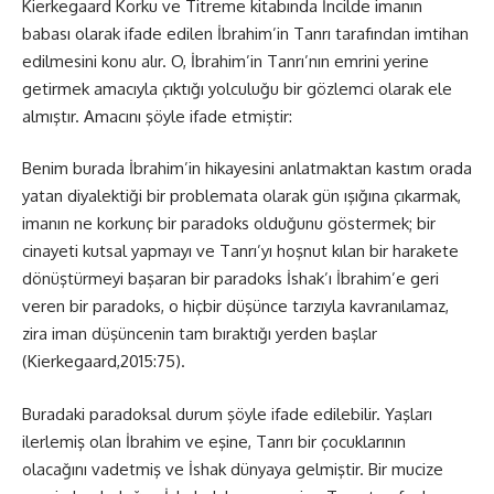
Kierkegaard Korku ve Titreme kitabında İncilde imanın
babası olarak ifade edilen İbrahim’in Tanrı tarafından imtihan
edilmesini konu alır. O, İbrahim’in Tanrı’nın emrini yerine
getirmek amacıyla çıktığı yolculuğu bir gözlemci olarak ele
almıştır. Amacını şöyle ifade etmiştir:
Benim burada İbrahim’in hikayesini anlatmaktan kastım orada
yatan diyalektiği bir problemata olarak gün ışığına çıkarmak,
imanın ne korkunç bir paradoks olduğunu göstermek; bir
cinayeti kutsal yapmayı ve Tanrı’yı hoşnut kılan bir harakete
dönüştürmeyi başaran bir paradoks İshak’ı İbrahim’e geri
veren bir paradoks, o hiçbir düşünce tarzıyla kavranılamaz,
zira iman düşüncenin tam bıraktığı yerden başlar
(Kierkegaard,2015:75).
Buradaki paradoksal durum şöyle ifade edilebilir. Yaşları
ilerlemiş olan İbrahim ve eşine, Tanrı bir çocuklarının
olacağını vadetmiş ve İshak dünyaya gelmiştir. Bir mucize