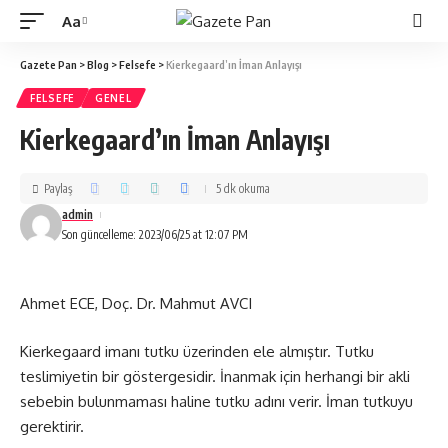
Aa
Gazete Pan
>
Blog
>
Felsefe
>
Kierkegaard’ın İman Anlayışı
FELSEFE
GENEL
Kierkegaard’ın İman Anlayışı
Paylaş
5 dk okuma
admin
Son güncelleme: 2023/06/25 at 12:07 PM
Ahmet ECE, Doç. Dr. Mahmut AVCI
Kierkegaard imanı tutku üzerinden ele almıştır. Tutku
teslimiyetin bir göstergesidir. İnanmak için herhangi bir akli
sebebin bulunmaması haline tutku adını verir. İman tutkuyu
gerektirir.