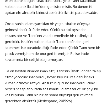
eseri olarak doğan İshak daha sonra yine Tanrı tarafından
kurban olarak İbrahim’den geri istenmiştir. Bu durum iki
açıdan ele alınabilir birincisi absürttür ikincisi paradoksaldır.
Çocuk sahibi olamayacakları bir yaşta İshak’ın dünyaya
gelmesi absürtü ifade eder. Çünkü bu akıl açısından
imkansızdır ve Tanrı’nın vaadi temelinde bir teslimiyeti
gerektirir. İshak’ın kurban olarak Tanrı tarafından geri
istenmesi ise paradoksallığı ifade eder. Çünkü Tanrı hem bir
çocuk vermiş hem de onu geri istemiştir. Bu ise irade
kavramında bir çelişki oluşturmuştur.
Ta en baştan itibaren iman etti; Tanrı’nın İshak’ı ondan talep
etmeyeceğine inanıyordu, böyle buyurulursa dahi İshak’ı
kurban etmeye razıydı. Absürtün gücüne inanıyordu çünkü
beşeri hesaplar burada söz konusu olamazdı ve bir şeyi bir
kez buyuran Tanrı’nın bir an sonra buyruğu geri çekmesi
gerçekten absürttü (Kierkegaard, 2015:26).