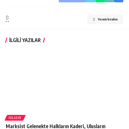
Yorum bırakın
İLGİLİ YAZILAR
FELSEFE
Marksist Gelenekte Halkların Kaderi, Ulusların