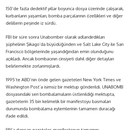
150’de fazla dedektif yıllar boyunca dosya üzerinde çalışarak,
kurbanların yaşamları, bomba parçalarının özellikleri ve diğer
delillerin peşinde iz sürdü.
FBI bir süre sonra Unabomber olarak adlandırdıkları
şüphelinin Şikago’da büyüdüğünden ve Salt Lake City ile San
Francisco bölgelerinde yaşandığından emin olunduğunu
açıkladı. Ancak bombacının cinsiyeti dahil diğer detayları
belirlemekte zorlanmışlardı.
1995’te ABD’nin önde gelen gazeteleri New York Times ve
Washington Post’a isimsiz bir mektup gönderildi. UNABOMB
dosyasındaki seri bombalamaların üstlenildiği mektupta,
gazetelerin 35 bin kelimelik bir manifestoyu basmaları
durumunda bombalama eylemlerinin tamamen duracağı
ifade edildi.
FBI’a danışan gazeteler, manifestonun tamamını