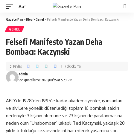
Aa
Gazete Pan
>
Blog
>
Genel
>
Felsefi Manifesto Yazan Deha Bombacı: Kaczynski
GENEL
Felsefi Manifesto Yazan Deha
Bombacı: Kaczynski
Paylaş
7 dk okuma
admin
Son güncelleme: 2023/08/25 at 5:29 PM
ABD’de 1978’den 1995’e kadar akademisyenler, iş insanları
ve sivillere yönelik düzenlediği toplam 16 bombalı saldırı
nedeniyle 3 kişinin ölümüne ve 23 kişinin de yaralanmasına
neden olan “Unabomber” lakaplı Ted Kaczynski, yaklaşık 20
yıldır tutulduğu cezaevinde intihar ederek yaşamına son