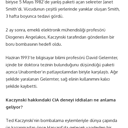
biriyse 5 Mayıs 1982’de yanlış paketi açan sekreter Janet
Smith’di. Vücudunun çeşitli yerlerinde yanıklar oluşan Smith,
3 hafta boyunca tedavi gördü.
2 ay sonra, emekli elektronik mühendisliği profesörü
Diogenes Angelakos, Kaczynski tarafından gönderilen bir
boru bombasının hedefi oldu.
Haziran 1993’te bilgisayar bilimi profesörü David Gelernter,
içinde bir doktora tezinin bulunduğunu düşündüğü paketi
açınca Unabomber’ın patlayıcılarından biriyle karşılaştı. Ağır
şekilde yaralanan Gelernter, sağ elinin kullanımını kalıcı
şekilde kaybetti.
Kaczynski hakkındaki CIA deneyi iddiaları ne anlama
geliyor?
Ted Kaczynski’nin bombalama eylemleriyle dünya çapında
ün kazanmadan önce Harvard’da gelecek vaadeden bir