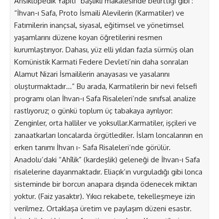
Ansiklopedik Yapıtı” başlıklı makalesinde belirttiği gibi :
“İhvan-ı Safa, Proto İsmaili Alevilerin (Karmatiler) ve
Fatımilerin inançsal, siyasal, eğitimsel ve yönetimsel
yaşamlarını düzene koyan öğretilerini resmen
kurumlaştırıyor. Dahası, yüz elli yıldan fazla sürmüş olan
Komünistik Karmati Federe Devleti’nin daha sonraları
Alamut Nizari İsmaililerin anayasası ve yasalarını
oluşturmaktadır…” Bu arada, Karmatilerin bir nevi felsefi
programı olan İhvan-ı Safa Risaleleri’nde sınıfsal analize
rastlıyoruz; o günkü toplum üç tabakaya ayrılıyor:
Zenginler, orta halliler ve yoksullar.Karmatiler, işçileri ve
zanaatkarları loncalarda örgütlediler. İslam loncalarının en
erken tanımı İhvan ı- Safa Risaleleri’nde görülür.
Anadolu’daki “Ahîlik” (kardeşlik) geleneği de İhvan-ı Safa
risalelerine dayanmaktadır. Eliaçık’ın vurguladığı gibi lonca
sisteminde bir borcun anapara dışında ödenecek miktarı
yoktur. (Faiz yasaktır). Yıkıcı rekabete, tekelleşmeye izin
verilmez. Ortaklaşa üretim ve paylaşım düzeni esastır.