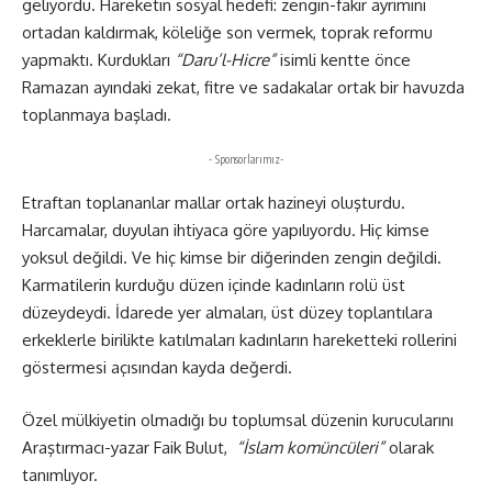
geliyordu. Hareketin sosyal hedefi: zengin-fakir ayrımını
ortadan kaldırmak, köleliğe son vermek, toprak reformu
yapmaktı. Kurdukları
“Daru’l-Hicre”
isimli kentte önce
Ramazan ayındaki zekat, fitre ve sadakalar ortak bir havuzda
toplanmaya başladı.
- Sponsorlarımız-
Etraftan toplananlar mallar ortak hazineyi oluşturdu.
Harcamalar, duyulan ihtiyaca göre yapılıyordu. Hiç kimse
yoksul değildi. Ve hiç kimse bir diğerinden zengin değildi.
Karmatilerin kurduğu düzen içinde kadınların rolü üst
düzeydeydi. İdarede yer almaları, üst düzey toplantılara
erkeklerle birilikte katılmaları kadınların hareketteki rollerini
göstermesi açısından kayda değerdi.
Özel mülkiyetin olmadığı bu toplumsal düzenin kurucularını
Araştırmacı-yazar Faik Bulut,
“İslam komüncüleri”
olarak
tanımlıyor.