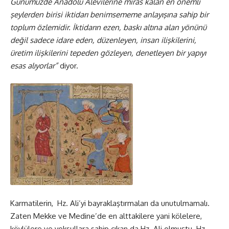
Günümüzde Anadolu Alevilerine miras kalan en önemli
şeylerden birisi iktidarı benimsememe anlayışına sahip bir
toplum özlemidir. İktidarın ezen, baskı altına alan yönünü
değil sadece idare eden, düzenleyen, insan ilişkilerini,
üretim ilişkilerini tepeden gözleyen, denetleyen bir yapıyı
esas alıyorlar”
diyor.
Karmatilerin, Hz. Ali’yi bayraklaştırmaları da unutulmamalı.
Zaten Mekke ve Medine’de en alttakilere yani kölelere,
köylülere ve yoksullara sahip çıkan da Hz. Ali olmuştu. Hz.