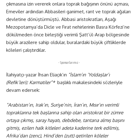
çıkmasına izin vererek onlara toprak bağışının önünü açması,
Emeviler ardından Abbasileri ganimet, rant ve toprak ağaları
devletine dönüştürmüştü. Abbasi aristokratları, Aşağı
Mezopotamya’da Dicle ve Fırat nehirlerinin Basra Körfezi’ne
dökülmeden önce birleştiği verimli Şatt’ül-Arap bölgesinde
büyük arazilere sahip oldular, buralardaki büyük çiftliklerde
köleleri çalıştırdılar.
- Sponsorlarımız -
İlahiyatçı-yazar İhsan Eliaçık’ın
“İslam’ın ‘Yoldaşlar’ı
(Refik’leri): Karmatiler”*
başlıklı makalesindeki sözleriyle
devam edersek:
“Arabistan’ın, Irak’ın, Suriye’nin, İran’ın, Mısır’ın verimli
topraklarına tek başlarına sahip olan aristokrat bir zümre
ortaya çıkmış, saray hayatı, debdebe, tantana almış başını
gitmiş, ezilen halk kitleleri adeta kaderine terk edilmiş,
Afrika’dan (zenc), Hind’den (zutt) getirilen köleler