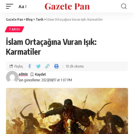
Aa
Gazete Pan
>
Blog
>
Tarih
>
İslam Ortaçağına Vuran Işık: Karmatiler
TARIH
İslam Ortaçağına Vuran Işık:
Karmatiler
Paylaş
10 dk okuma
admin
Son güncelleme: 2023/08/17 at 1:07 PM