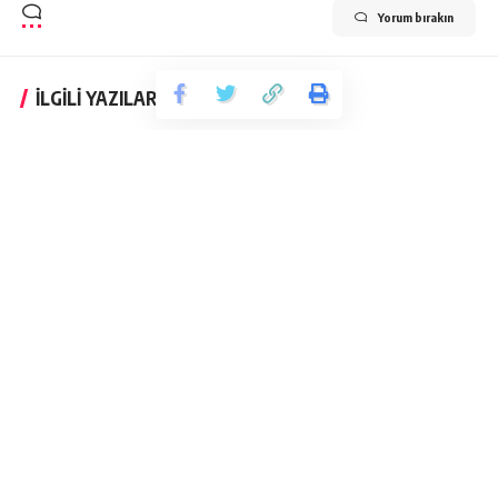
Yorum bırakın
İLGİLİ YAZILAR
ANALIZ
TARIH
Ateş ve Newroz