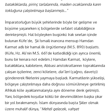
bataklıklarda, pirinç tarlalarında, maden ocaklarında karın
tokluğuna çalıştırılmaya başlanmıştı…”
İmparatorluğun büyük şehirlerinde böyle bir gelişme ve
büyüme yaşanırken iç bölgelerde sefalet olabildiğince
derinleşmişti. Hal böyleyken bugünkü Irak sınırları içinde
bulunan Küfe’de, Şii İsmaili inancına mensup Hamdan
Karmat adlı bir hamal ilk örgütlemeyi (M.S. 890) başlattı.
(Küfe, Hz. Ali’nin M.S. 661’de katledildiği için ayrıca önemli,
bunu bir kenara not edelim.) Hamdan Karmat, köylere,
bataklıklara, kabilelere, Abbasi aristokratlarının topraklarında
çalışan işçilerine, zenci kölelere,
dai’leri
(çağrıcı, davetçi)
göndererek fikirlerini yaymaya başladı. Karmatilerin yükselişi,
bölgeye çalıştırılmaya daha doğrusu sömürülmeye getirilmiş
Afrikalı köle ayaklanmalarıyla aynı döneme denk gelmişti.
Yani, bölgedeki koşullar köklü bir devrimcilikten başka çıkar
bir yol bırakmamıştı. İslam dünyasında başta Şiiler olmak
üzere muhalif dünya, “
Mehdi gelecek, vahşet