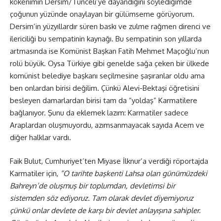
kökenimin Dersim/Tunceli’ye dayandığını söylediğimde
çoğunun yüzünde onaylayan bir gülümseme görüyorum.
Dersim’in yüzyıllardır süren baskı ve zulme rağmen direnci ve
ilericiliği bu sempatinin kaynağı. Bu sempatinin son yıllarda
artmasında ise Komünist Başkan Fatih Mehmet Maçoğlu’nun
rolü büyük. Oysa Türkiye gibi genelde sağa çeken bir ülkede
komünist belediye başkanı seçilmesine şaşıranlar oldu ama
ben onlardan birisi değilim. Çünkü Alevi-Bektaşi öğretisini
besleyen damarlardan birisi tam da “yoldaş” Karmatilere
bağlanıyor. Şunu da eklemek lazım: Karmatiler sadece
Araplardan oluşmuyordu, azımsanmayacak sayıda Acem ve
diğer halklar vardı.
Faik Bulut, Cumhuriyet’ten Miyase İlknur’a verdiği röportajda
Karmatiler için,
“O tarihte başkenti Lahsa olan günümüzdeki
Bahreyn’de oluşmuş bir toplumdan, devletimsi bir
sistemden söz ediyoruz. Tam olarak devlet diyemiyoruz
çünkü onlar devlete de karşı bir devlet anlayışına sahipler.