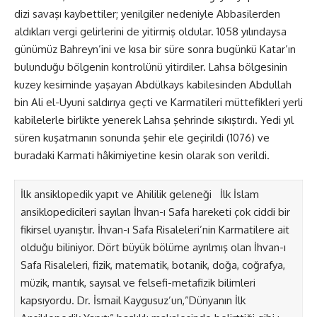
dizi savaşı kaybettiler; yenilgiler nedeniyle Abbasilerden
aldıkları vergi gelirlerini de yitirmiş oldular. 1058 yılındaysa
günümüz Bahreyn’ini ve kısa bir süre sonra bugünkü Katar’ın
bulunduğu bölgenin kontrolünü yitirdiler. Lahsa bölgesinin
kuzey kesiminde yaşayan Abdülkays kabilesinden Abdullah
bin Ali el-Uyuni saldırıya geçti ve Karmatileri müttefikleri yerli
kabilelerle birlikte yenerek Lahsa şehrinde sıkıştırdı. Yedi yıl
süren kuşatmanın sonunda şehir ele geçirildi (1076) ve
buradaki Karmati hâkimiyetine kesin olarak son verildi.
İlk ansiklopedik yapıt ve Ahililik geleneği İlk İslam
ansiklopedicileri sayılan İhvan-ı Safa hareketi çok ciddi bir
fikirsel uyanıştır. İhvan-ı Safa Risaleleri’nin Karmatilere ait
olduğu biliniyor. Dört büyük bölüme ayrılmış olan İhvan-ı
Safa Risaleleri, fizik, matematik, botanik, doğa, coğrafya,
müzik, mantık, sayısal ve felsefi-metafizik bilimleri
kapsıyordu. Dr. İsmail Kaygusuz’un,”Dünyanın İlk