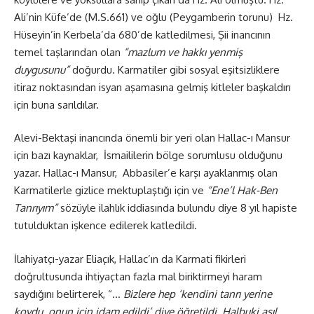
Ali’nin Küfe’de (M.S.661) ve oğlu (Peygamberin torunu) Hz.
Hüseyin’in Kerbela’da 680’de katledilmesi, Şii inancının
temel taşlarından olan
“mazlum ve hakkı yenmiş
duygusunu”
doğurdu. Karmatiler gibi sosyal eşitsizliklere
itiraz noktasından isyan aşamasına gelmiş kitleler başkaldırı
için buna sarıldılar.
Alevi-Bektaşi inancında önemli bir yeri olan Hallac-ı Mansur
için bazı kaynaklar, İsmaililerin bölge sorumlusu olduğunu
yazar. Hallac-ı Mansur, Abbasiler’e karşı ayaklanmış olan
Karmatilerle gizlice mektuplaştığı için ve
“Ene’l Hak-Ben
Tanrıyım”
sözüyle ilahlık iddiasında bulundu diye 8 yıl hapiste
tutulduktan işkence edilerek katledildi.
İlahiyatçı-yazar Eliaçık, Hallac’ın da Karmati fikirleri
doğrultusunda ihtiyaçtan fazla mal biriktirmeyi haram
saydığını belirterek, “…
Bizlere hep ‘kendini tanrı yerine
koydu, onun için idam edildi’ diye öğretildi. Halbuki asıl