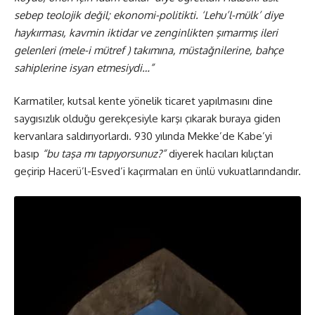
sebep teolojik değil; ekonomi-politikti. ‘Lehu’l-mülk’ diye
haykırması, kavmin iktidar ve zenginlikten şımarmış ileri
gelenleri (mele-i mütref ) takımına, müstağnilerine, bahçe
sahiplerine isyan etmesiydi…”
Karmatiler, kutsal kente yönelik ticaret yapılmasını dine
saygısızlık olduğu gerekçesiyle karşı çıkarak buraya giden
kervanlara saldırıyorlardı. 930 yılında Mekke’de Kabe’yi
basıp
“bu taşa mı tapıyorsunuz?”
diyerek hacıları kılıçtan
geçirip Hacerü’l-Esved’i kaçırmaları en ünlü vukuatlarındandır.