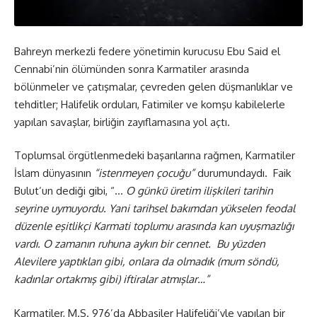
Bahreyn merkezli federe yönetimin kurucusu Ebu Said el
Cennabi’nin ölümünden sonra Karmatiler arasında
bölünmeler ve çatışmalar, çevreden gelen düşmanlıklar ve
tehditler; Halifelik orduları, Fatimiler ve komşu kabilelerle
yapılan savaşlar, birliğin zayıflamasına yol açtı.
Toplumsal örgütlenmedeki başarılarına rağmen, Karmatiler
İslam dünyasının
“istenmeyen çocuğu”
durumundaydı. Faik
Bulut’un dediği gibi, “…
O günkü üretim ilişkileri tarihin
seyrine uymuyordu. Yani tarihsel bakımdan yükselen feodal
düzenle eşitlikçi Karmati toplumu arasında kan uyuşmazlığı
vardı. O zamanın ruhuna aykırı bir cennet. Bu yüzden
Alevilere yaptıkları gibi, onlara da olmadık (mum söndü,
kadınlar ortakmış gibi) iftiralar atmışlar…”
Karmatiler, M.S. 976’da Abbasiler Halifeliği’yle yapılan bir