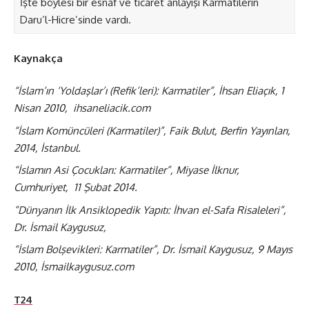
İşte böylesi bir esnaf ve ticaret anlayışı Karmatilerin
Daru’l-Hicre’sinde vardı.
Kaynakça
“İslam’ın ‘Yoldaşlar’ı (Refik’leri): Karmatiler”, İhsan Eliaçık, 1
Nisan 2010, ihsaneliacik.com
“İslam Komüncüleri (Karmatiler)”, Faik Bulut, Berfin Yayınları,
2014, İstanbul.
“İslamın Asi Çocukları: Karmatiler”, Miyase İlknur,
Cumhuriyet, 11 Şubat 2014.
“Dünyanın İlk Ansiklopedik Yapıtı: İhvan el-Safa Risaleleri”,
Dr. İsmail Kaygusuz,
“İslam Bolşevikleri: Karmatiler”, Dr. İsmail Kaygusuz, 9 Mayıs
2010, İsmailkaygusuz.com
T24