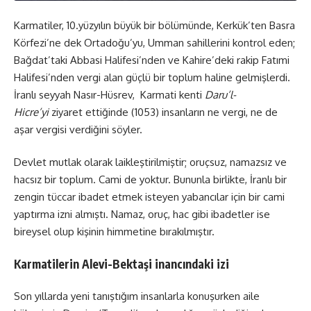
Karmatiler, 10.yüzyılın büyük bir bölümünde, Kerkük’ten Basra
Körfezi’ne dek Ortadoğu’yu, Umman sahillerini kontrol eden;
Bağdat’taki Abbasi Halifesi’nden ve Kahire’deki rakip Fatımi
Halifesi’nden vergi alan güçlü bir toplum haline gelmişlerdi.
İranlı seyyah Nasır-Hüsrev, Karmati kenti
Daru’l-
Hicre’yi
ziyaret ettiğinde (1053) insanların ne vergi, ne de
aşar vergisi verdiğini söyler.
Devlet mutlak olarak laikleştirilmiştir; oruçsuz, namazsız ve
hacsız bir toplum. Cami de yoktur. Bununla birlikte, İranlı bir
zengin tüccar ibadet etmek isteyen yabancılar için bir cami
yaptırma izni almıştı. Namaz, oruç, hac gibi ibadetler ise
bireysel olup kişinin himmetine bırakılmıştır.
Karmatilerin Alevi-Bektaşi inancındaki izi
Son yıllarda yeni tanıştığım insanlarla konuşurken aile