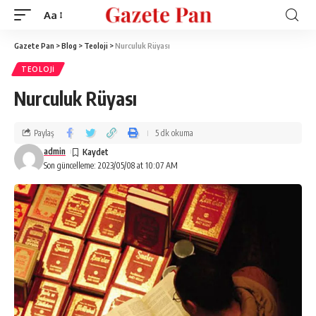
Aa
Gazete Pan
>
Blog
>
Teoloji
>
Nurculuk Rüyası
TEOLOJI
Nurculuk Rüyası
Paylaş
5 dk okuma
admin
Son güncelleme: 2023/05/08 at 10:07 AM