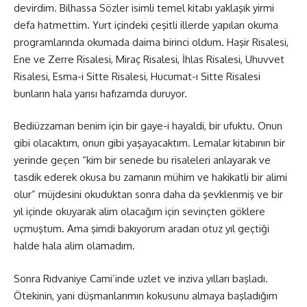
devirdim. Bilhassa Sözler isimli temel kitabı yaklaşık yirmi
defa hatmettim. Yurt içindeki çeşitli illerde yapılan okuma
programlarında okumada daima birinci oldum. Haşir Risalesi,
Ene ve Zerre Risalesi, Miraç Risalesi, İhlas Risalesi, Uhuvvet
Risalesi, Esma-i Sitte Risalesi, Hucumat-ı Sitte Risalesi
bunların hala yarısı hafızamda duruyor.
Bediüzzaman benim için bir gaye-i hayaldi, bir ufuktu. Onun
gibi olacaktım, onun gibi yaşayacaktım. Lemalar kitabının bir
yerinde geçen “kim bir senede bu risaleleri anlayarak ve
tasdik ederek okusa bu zamanın mühim ve hakikatli bir alimi
olur” müjdesini okuduktan sonra daha da şevklenmiş ve bir
yıl içinde okuyarak alim olacağım için sevinçten göklere
uçmuştum. Ama şimdi bakıyorum aradan otuz yıl geçtiği
halde hala alim olamadım.
Sonra Rıdvaniye Cami’inde uzlet ve inziva yılları başladı.
Ötekinin, yani düşmanlarımın kokusunu almaya başladığım