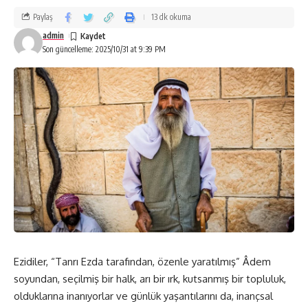
bedeninde, cisimleştiğine inanıyor.
Paylaş
13 dk okuma
Ezidi’lik inancında, kıyamet ve ahiret inancı gibi, sonradan
admin
Son güncelleme: 2025/10/31 at 9:39 PM
hesap verilecek bir yerin varlığı, söz konusu değildir. İnsanın
inanışına ve dünyevi yaşayışına göre, Dünya istenirse,
Cennete de, Cehenneme de dönüşebilir, dönüştürülebilir. Bu,
ancak kişinin yaşam biçimine, Ezidi kurallarına uymasına ve
düşüncelerine bağlıdır.
Melek-i Tavus, Dünyasal bütün bu işlerin, denetleyicisi ve
Tanrı Ezda’nın da bu Dünya’daki gölgesidir. Bundan dolayı,
Melek-i Tavus’u, “Şeytan” lanetlenmiş, kovulmuş biri olarak
değil, Tanrı Ezda’nın Dünya’yı biçimlendirme, görevi ile
görevli olarak görürler.
Dünya da, masum ve mazlum ırklara, doğruyu ve yanlışı
Ezidiler, “Tanrı Ezda tarafından, özenle yaratılmış” Âdem
göstermek, Tanrısal “nur’u,” ışığı sahiplenmek ve korumak
soyundan, seçilmiş bir halk, arı bir ırk, kutsanmış bir topluluk,
için, gönderdiği bir elçi olarak görüyorlar.
olduklarına inanıyorlar ve günlük yaşantılarını da, inançsal