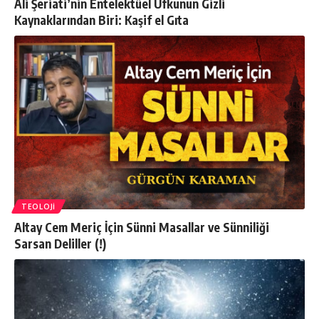
Ali Şeriati’nin Entelektüel Ufkunun Gizli
Kaynaklarından Biri: Kaşif el Gıta
TEOLOJI
Altay Cem Meriç İçin Sünni Masallar ve Sünniliği
Sarsan Deliller (!)