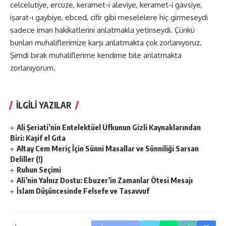
celcelutiye, ercuze, keramet-i aleviye, keramet-i gavsiye,
işarat-ı gaybiye, ebced, cifir gibi meselelere hiç girmeseydi
sadece iman hakikatlerini anlatmakla yetinseydi. Çünkü
bunları muhaliflerimize karşı anlatmakta çok zorlanıyoruz.
Şimdi bırak muhaliflerime kendime bile anlatmakta
zorlanıyorum.
İLGİLİ YAZILAR
Ali Şeriati’nin Entelektüel Ufkunun Gizli Kaynaklarından
Biri: Kaşif el Gıta
Altay Cem Meriç İçin Sünni Masallar ve Sünniliği Sarsan
Deliller (!)
Ruhun Seçimi
Ali’nin Yalnız Dostu: Ebuzer’in Zamanlar Ötesi Mesajı
İslam Düşüncesinde Felsefe ve Tasavvuf