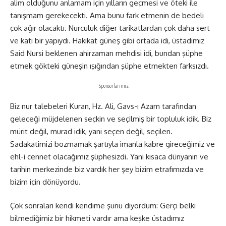
alim olduğunu anlamam için yılların geçmesi ve öteki ile
tanışmam gerekecekti. Ama bunu fark etmenin de bedeli
çok ağır olacaktı. Nurculuk diğer tarikatlardan çok daha sert
ve katı bir yapıydı. Hakikat güneş gibi ortada idi, üstadımız
Said Nursi beklenen ahirzaman mehdisi idi, bundan şüphe
etmek gökteki güneşin ışığından şüphe etmekten farksızdı.
- Sponsorlarımız-
Biz nur talebeleri Kuran, Hz. Ali, Gavs-ı Azam tarafından
geleceği müjdelenen seçkin ve seçilmiş bir topluluk idik. Biz
mürit değil, murad idik, yani seçen değil, seçilen.
Sadakatimizi bozmamak şartıyla imanla kabre gireceğimiz ve
ehl-i cennet olacağımız şüphesizdi. Yani kısaca dünyanın ve
tarihin merkezinde biz vardık her şey bizim etrafımızda ve
bizim için dönüyordu.
Çok sonraları kendi kendime şunu diyordum: Gerçi belki
bilmediğimiz bir hikmeti vardır ama keşke üstadımız