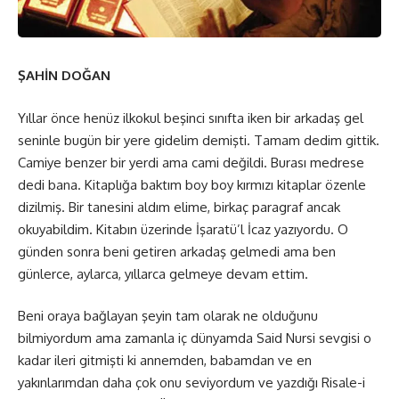
ŞAHİN DOĞAN
Yıllar önce henüz ilkokul beşinci sınıfta iken bir arkadaş gel
seninle bugün bir yere gidelim demişti. Tamam dedim gittik.
Camiye benzer bir yerdi ama cami değildi. Burası medrese
dedi bana. Kitaplığa baktım boy boy kırmızı kitaplar özenle
dizilmiş. Bir tanesini aldım elime, birkaç paragraf ancak
okuyabildim. Kitabın üzerinde İşaratü’l İcaz yazıyordu. O
günden sonra beni getiren arkadaş gelmedi ama ben
günlerce, aylarca, yıllarca gelmeye devam ettim.
Beni oraya bağlayan şeyin tam olarak ne olduğunu
bilmiyordum ama zamanla iç dünyamda Said Nursi sevgisi o
kadar ileri gitmişti ki annemden, babamdan ve en
yakınlarımdan daha çok onu seviyordum ve yazdığı Risale-i