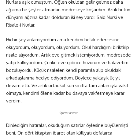
Nurlara aşık olmuştum. Öğlen okuldan gelir gelmez daha
ağzıma bir şeyler atmadan medreseye koşardım. Artık bütün
dünyamı ağzına kadar dolduran iki şey vardı: Said Nursi ve
Risale-i Nurlar.
Hiçbir şey anlamıyordum ama kendimi helak edercesine
okuyordum, okuyordum, okuyordum. Okul harçlığımı biriktirip
risale alıyordum. Artık eve gitmek istemiyordum, medresede
yatıp kalkıyordum. Çünkü eve gidince huzurum ve halavetim
bozuluyordu. Küçük risaleleri kendi paramla alıp okuldaki
arkadaşlarıma hediye ediyordum. Böylece yaklaşık üç yıl
devam etti. Ve artık ortaokul son sınıfta tam anlamıyla vakıf
olmaya, kendimi ölene kadar bu davaya vakfetmeye karar
verdim.
- Sponsorlarımız -
Dinlediğim hatıralar, okuduğum satırlar öylesine büyülemişti
beni. On dört kitaptan ibaret olan külliyatı defalarca