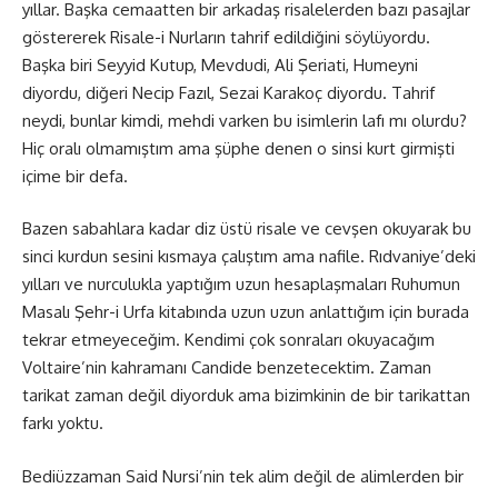
yıllar. Başka cemaatten bir arkadaş risalelerden bazı pasajlar
göstererek Risale-i Nurların tahrif edildiğini söylüyordu.
Başka biri Seyyid Kutup, Mevdudi, Ali Şeriati, Humeyni
diyordu, diğeri Necip Fazıl, Sezai Karakoç diyordu. Tahrif
neydi, bunlar kimdi, mehdi varken bu isimlerin lafı mı olurdu?
Hiç oralı olmamıştım ama şüphe denen o sinsi kurt girmişti
içime bir defa.
Bazen sabahlara kadar diz üstü risale ve cevşen okuyarak bu
sinci kurdun sesini kısmaya çalıştım ama nafile. Rıdvaniye’deki
yılları ve nurculukla yaptığım uzun hesaplaşmaları Ruhumun
Masalı Şehr-i Urfa kitabında uzun uzun anlattığım için burada
tekrar etmeyeceğim. Kendimi çok sonraları okuyacağım
Voltaire’nin kahramanı Candide benzetecektim. Zaman
tarikat zaman değil diyorduk ama bizimkinin de bir tarikattan
farkı yoktu.
Bediüzzaman Said Nursi’nin tek alim değil de alimlerden bir