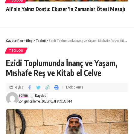
TEOLOJI
Ali’nin Yalnız Dostu: Ebuzer’in Zamanlar Ötesi Mesajı
Gazete Pan
>
Blog
>
Teoloji
>
Ezidi Toplumunda İnanç ve Yaşam, Mıshafe Reş ve Kitab el Celve
TEOLOJI
Ezidi Toplumunda İnanç ve Yaşam,
Mıshafe Reş ve Kitab el Celve
Paylaş
13 dk okuma
admin
Son güncelleme: 2025/10/31 at 9:39 PM