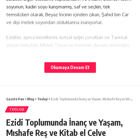
soyunun, kadın soyu karışmamış, saf ve seçkin, tek
temsilcileri olarak, Beyaz İncinin içinden çıkan, Şahid bin Car
ve dişi melek soyundan olduklarına inanıyorlar.
Ezidiler, ayrıca kendilerini, kutsal ışığın çocukları ve Tanrısal
ateşin bekçileri, Melek Tavus’un inancının devam ettiricileri,
dahası tek sahipleri ve Tanrı Ezda’nın, günahsız, kızıl, kınalı
kuzuları olarak, tanıtırlar. Onlar kutsal ateşin sahipleri ve
Okumaya Devam Et
Ezda’nin, korunan, kutsal ağılındaki kınalı kuzularıdır.
- Sponsorlarımız -
Ezidilerin birçoğu, Şam’dan gelerek Lalîş’e yerleşen Şeyh
Gazete Pan
>
Blog
>
Teoloji
>
Ezidi Toplumunda İnanç ve Yaşam, Mıshafe Reş ve Kitab el Celve
Adiy’nin, Tanrı Ezda’dan vahiy “Fısıltı” aldığını, kabul ediyorlar.
Şeyh Adiy’nın, dağılmak, yok olmak üzere olan, “Tanrı Ezda”
TEOLOJI
inancını, Melek Tavus öğretilerini, yeniden toparlayarak
Ezidi Toplumunda İnanç ve Yaşam,
metodik ve kurumsal bir hale getirdiğine, inanıyor, Melek
Mıshafe Reş ve Kitab el Celve
Tavus’un da, bu görevi yerine getirmesi için, Şeyh Adiy’nin